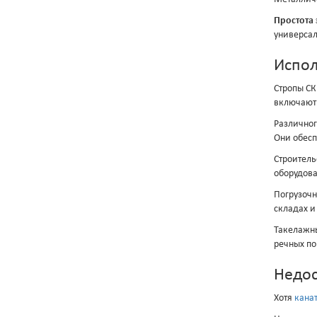
Простота 
универсал
Испол
Стропы СК
включают
Различног
Они обесп
Строитель
оборудова
Погрузочн
складах и
Такелажны
речных по
Недос
Хотя
кана