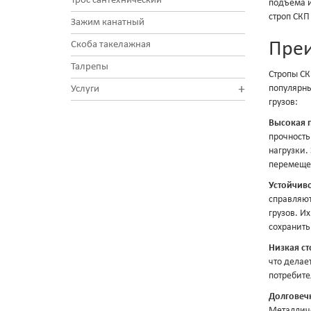
Трос сантехнический
подъема и
строп СКП
Зажим канатный
Преи
Скоба такелажная
Талрепы
Стропы СК
+
популярн
Услуги
грузов:
Высокая 
прочност
нагрузки.
перемещен
Устойчив
справляют
грузов. И
сохранить
Низкая с
что делае
потребите
Долговеч
Металличе