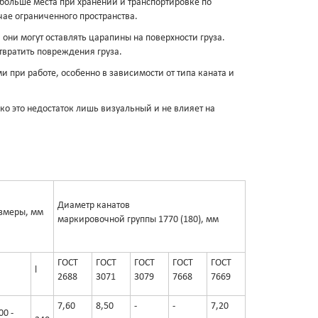
больше места при хранении и транспортировке по
ае ограниченного пространства.
 они могут оставлять царапины на поверхности груза.
твратить повреждения груза.
и при работе, особенно в зависимости от типа каната и
ко это недостаток лишь визуальный и не влияет на
Диаметр канатов
змеры, мм
маркировочной группы 1770 (180), мм
ГОСТ
ГОСТ
ГОСТ
ГОСТ
ГОСТ
l
2688
3071
3079
7668
7669
7,60
8,50
-
-
7,20
00 -