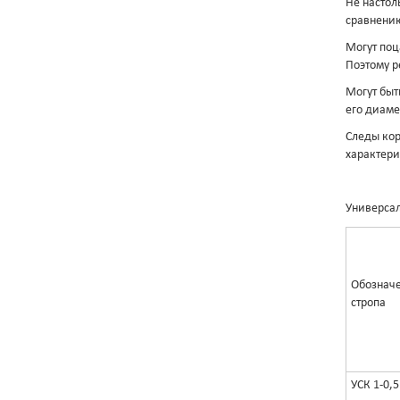
Не настол
сравнению
Могут поц
Поэтому р
Могут быт
его диаме
Следы кор
характери
Универсал
Обознач
стропа
УСК 1-0,5