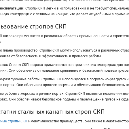
эксплуатации
: Стропы СКП легки в использовании и не требуют специаль
ьную конструкцию с петлями на концах, что делает их удобными в примен
ьзование стропов СКП
П широко применяются в различных областях промышленности и строитель
:
о плана производство: Стропы СКП могут использоваться в различных отр
ечивают безопасность и эффективность в процессе работы.
ство: Стропы СКП широко применяются на строительных площадках для п
ния. Они обеспечивают надежное крепление и безопасный подъем грузов
о-разгрузочные работы: Стропы СКП используются в погрузочно-разгрузоч
 в портах. Они облегчают процесс погрузки и обеспечивают безопасность п
е работы в морских и речных портах: Стропы СКП являются незаменимым 
ртах. Они обеспечивают безопасное подъем и перемещение грузов на судах
татки стальных канатных строп СКП
тные стропы СКП
имеют множество преимуществ, они также имеют некотор