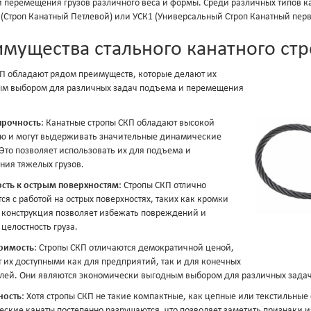
 перемещения грузов различного веса и формы. Среди различных типов к
 (Строп Канатный Петлевой) или УСК1 (Универсальный Строп Канатный перв
мущества стального канатного ст
П обладают рядом преимуществ, которые делают их
ым выбором для различных задач подъема и перемещения
прочность
: Канатные стропы СКП обладают высокой
ью и могут выдерживать значительные динамические
 Это позволяет использовать их для подъема и
ия тяжелых грузов.
ость к острым поверхностям
: Стропы СКП отлично
ся с работой на острых поверхностях, таких как кромки
х конструкция позволяет избежать повреждений и
 целостность груза.
тоимость
: Стропы СКП отличаются демократичной ценой,
т их доступными как для предприятий, так и для конечных
лей. Они являются экономически выгодным выбором для различных задач
ность
: Хотя стропы СКП не такие компактные, как цепные или текстильные
ские канаты постепенно разрушаются, что позволяет заметить признаки и