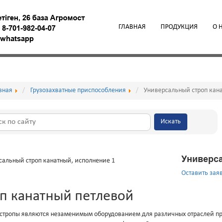
етiген, 26 база Агромост
ГЛАВНАЯ
ПРОДУКЦИЯ
О 
,
8-701-982-04-07
9 whatsapp
вная
Грузозахватные приспособления
Универсальный строп кан
Искать
Универса
Оставить зая
п канатный петлевой
стропы являются незаменимым оборудованием для различных отраслей пр