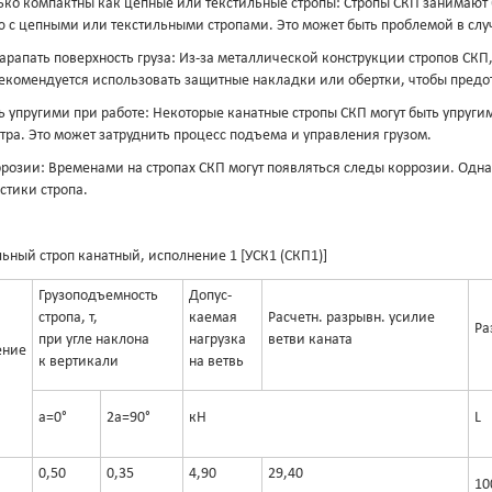
ько компактны как цепные или текстильные стропы: Стропы СКП занимают 
 с цепными или текстильными стропами. Это может быть проблемой в случ
арапать поверхность груза: Из-за металлической конструкции стропов СКП,
екомендуется использовать защитные накладки или обертки, чтобы предо
ь упругими при работе: Некоторые канатные стропы СКП могут быть упругим
тра. Это может затруднить процесс подъема и управления грузом.
розии: Временами на стропах СКП могут появляться следы коррозии. Одна
стики стропа.
ьный строп канатный, исполнение 1 [УСК1 (СКП1)]
Грузоподъемность
Допус-
стропа, т,
каемая
Расчетн. разрывн. усилие
Ра
при угле наклона
нагрузка
ветви каната
ение
к вертикали
на ветвь
a=0°
2a=90°
кН
L
0,50
0,35
4,90
29,40
10