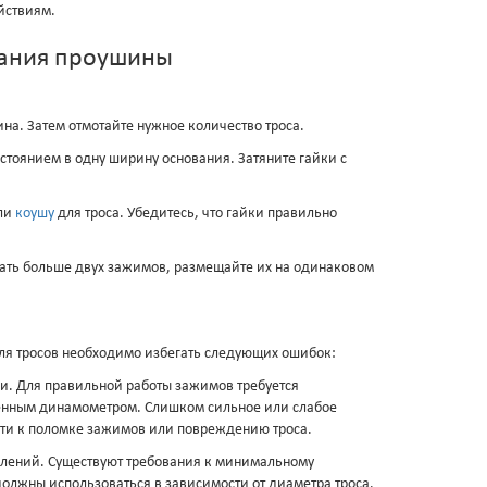
йствиям.
вания проушины
ина. Затем отмотайте нужное количество троса.
стоянием в одну ширину основания. Затяните гайки с
или
коушу
для троса. Убедитесь, что гайки правильно
овать больше двух зажимов, размещайте их на одинаковом
я тросов необходимо избегать следующих ошибок:
. Для правильной работы зажимов требуется
енным динамометром. Слишком сильное или слабое
сти к поломке зажимов или повреждению троса.
лений. Существуют требования к минимальному
олжны использоваться в зависимости от диаметра троса.