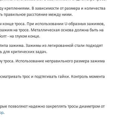
у креплениями. В зависимости от размера и количества
ь правильное расстояние между ними.
 конце троса. При использовании U-образных зажимов,
зажим на тросе. Металлическая основа должна быть на
лт - на глухом конце.
типа зажима. Зажимы из легированной стали подходят
ь для критических задач.
ру троса. Использование неправильного размера зажима
матривать трос и подтягивать гайки. Контроль момента
рые позволяют надежно закреплять тросы диаметром от
pp
.