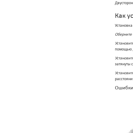
Двусторон
Как у
Установка
Оберните 
Установит
помощью 
Установит
затянуты 
Установит
расстояни
Ошибки