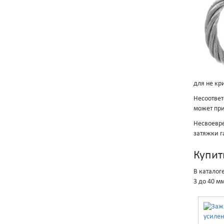
для не кр
Несоответ
может при
Несвоевре
затяжки г
Купит
В каталог
3 до 40 м