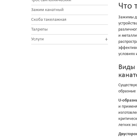
Трос сантехнический
Что 
Зажим канатный
Зажимы дл
Скоба такелажная
устройств
Талрепы
различного
и металли
+
Услуги
распростр
эффективн
условиях 
Виды 
канат
Существую
образные 
U-образн
и применя
изготовле
критическ
легких эк
Двусторо