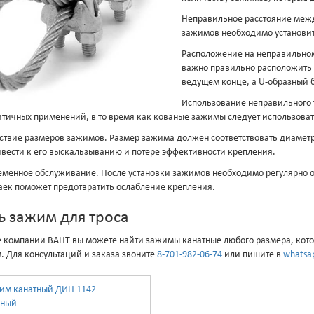
Неправильное расстояние межд
зажимов необходимо установит
Расположение на неправильном
важно правильно расположить 
ведущем конце, а U-образный бо
Использование неправильного 
итичных применений, в то время как кованые зажимы следует использоват
ствие размеров зажимов. Размер зажима должен соответствовать диамет
вести к его выскальзыванию и потере эффективности крепления.
менное обслуживание. После установки зажимов необходимо регулярно ос
аек поможет предотвратить ослабление крепления.
ь зажим для троса
е компании ВАНТ вы можете найти зажимы канатные любого размера, кото
м. Для консультаций и заказа звоните
8-701-982-06-74
или пишите в
whatsa