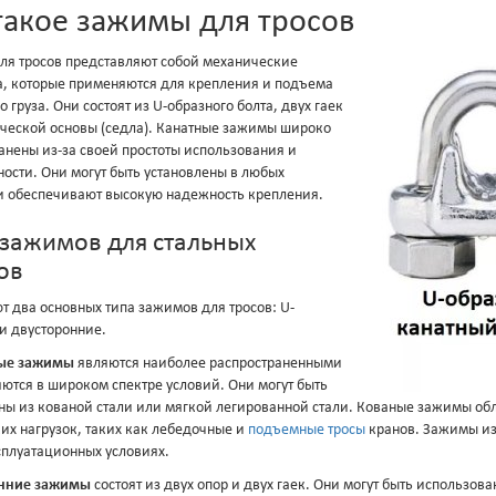
такое зажимы для тросов
я тросов представляют собой механические
а, которые применяются для крепления и подъема
 груза. Они состоят из U-образного болта, двух гаек
ческой основы (седла). Канатные зажимы широко
анены из-за своей простоты использования и
ости. Они могут быть установлены в любых
и обеспечивают высокую надежность крепления.
зажимов для стальных
ов
т два основных типа зажимов для тросов: U-
и двусторонние.
ые зажимы
являются наиболее распространенными
ются в широком спектре условий. Они могут быть
ны из кованой стали или мягкой легированной стали. Кованые зажимы об
их нагрузок, таких как лебедочные и
подъемные тросы
кранов. Зажимы из
сплуатационных условиях.
нние зажимы
состоят из двух опор и двух гаек. Они могут быть использова