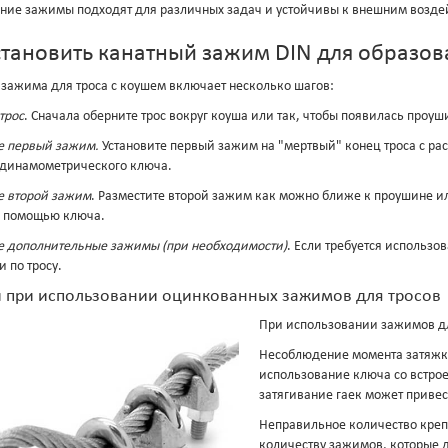
ние зажимы подходят для различных задач и устойчивы к внешним возде
становить канатный зажим DIN для образо
 зажима для троса с коушем включает несколько шагов:
трос
. Сначала оберните трос вокруг коуша или так, чтобы появилась проуш
е первый зажим.
Установите первый зажим на "мертвый" конец троса с рас
динамометрического ключа.
е второй зажим
. Разместите второй зажим как можно ближе к проушине 
с помощью ключа.
е дополнительные зажимы (при необходимости)
. Если требуется использ
и по тросу.
 при использовании оцинкованных зажимов для тросов
При использовании зажимов дл
Несоблюдение момента затяжки
использование ключа со встро
затягивание гаек может приве
Неправильное количество креп
количеству зажимов, которые д