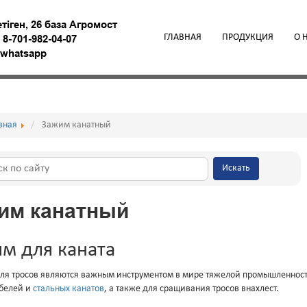
етiген, 26 база Агромост
ГЛАВНАЯ
ПРОДУКЦИЯ
О 
,
8-701-982-04-07
9 whatsapp
вная
Зажим канатный
Искать
им канатный
м для каната
я тросов являются важным инструментом в мире тяжелой промышленност
абелей и
стальных канатов
, а также для сращивания тросов внахлест.