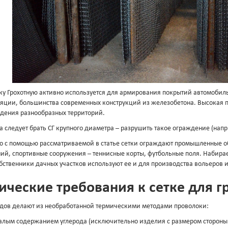
ку Грохотную активно используется для армирования покрытий автомобил
яции, большинства современных конструкций из железобетона. Высокая п
дения разнообразных территорий.
а следует брать СГ крупного диаметра – разрушить такое ограждение (нап
о с помощью рассматриваемой в статье сетки ограждают промышленные об
ий, спортивные сооружения – теннисные корты, футбольные поля. Набирае
бственники дачных участков используют ее и для производства вольеров 
ические требования к сетке для г
идов делают из необработанной термическими методами проволоки:
алым содержанием углерода (исключительно изделия с размером стороны 