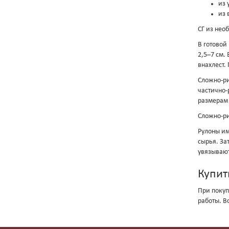
из 
из 
СГ из нео
В готовой
2,5–7 см.
внахлест.
Сложно-ри
частично-
размерам 
Сложно-р
Рулоны им
сырья. За
увязывают
Купит
При покуп
работы. В