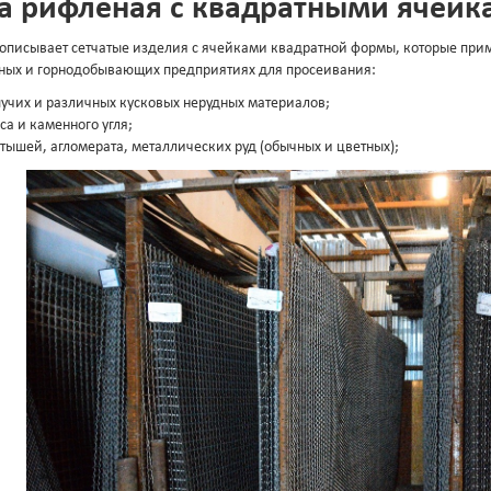
а рифленая с квадратными ячейк
 описывает сетчатые изделия с ячейками квадратной формы, которые при
ных и горнодобывающих предприятиях для просеивания:
учих и различных кусковых нерудных материалов;
са и каменного угля;
тышей, агломерата, металлических руд (обычных и цветных);