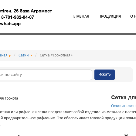
етiген, 26 база Агромост
ГЛАВНАЯ
ПРОДУКЦИЯ
О 
,
8-701-982-04-07
9 whatsapp
вная
Сетки
Сетка «Грохотная»
Искать
Сетка дл
Оставить зая
хотная или рифленая сетка представляет собой изделие из металла с плете
 предварительное рифление. Это обеспечивает готовой продукции повыш
.