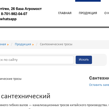
етiген, 26 база Агромост
ГЛАВНАЯ
ПРОДУКЦИЯ
О 
,
8-701-982-04-07
9 whatsapp
вная
Продукция
Сантехнические тросы
Искать
Сантехн
Оставить зая
 сантехнический
много гибких валов — канализационных тросов китайского производства.